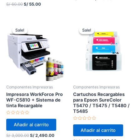
5
S/
60.00
S/
55.00
Original
Current
Original
Current
price
price
price
price
Sale!
Sale!
Sale!
Sale!
was:
is:
was:
is:
S/ 3,000.00.
S/ 2,490.00.
S/ 1,000.00.
S/ 800.00.
Componentes Impresoras
Componentes Impresoras
Impresora WorkForce Pro
Cartuchos Recargables
WF-C5810 + Sistema de
para Epson SureColor
tinta Recargable
T5470 / T5475 / T5480 /
T5485
Valorado
en
Valorado
Añadir al carrito
0
en
de
Añadir al carrito
0
5
S/
3,000.00
S/
2,490.00
de
5