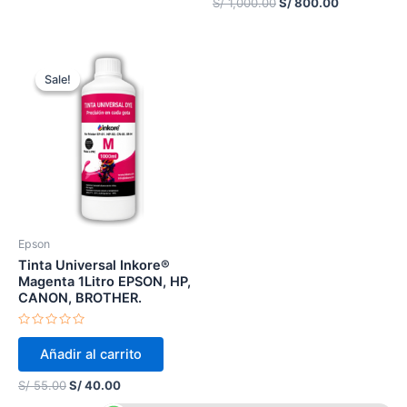
S/
1,000.00
S/
800.00
Original
Current
price
price
Sale!
Sale!
was:
is:
S/ 55.00.
S/ 40.00.
Epson
Tinta Universal Inkore®
Magenta 1Litro EPSON, HP,
CANON, BROTHER.
Valorado
en
Añadir al carrito
0
de
5
S/
55.00
S/
40.00