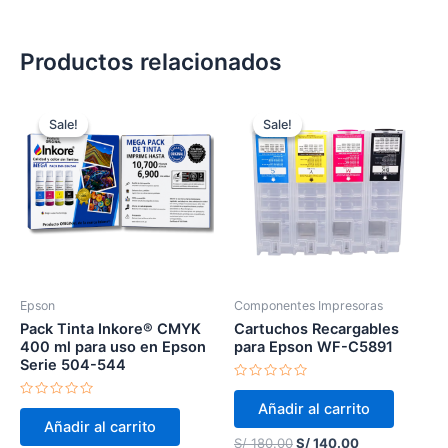
Productos relacionados
Original
Current
Original
Current
price
price
price
price
Sale!
Sale!
Sale!
Sale!
was:
is:
was:
is:
S/ 60.00.
S/ 55.00.
S/ 180.00.
S/ 140.00.
Epson
Componentes Impresoras
Pack Tinta Inkore® CMYK
Cartuchos Recargables
400 ml para uso en Epson
para Epson WF-C5891
Serie 504-544
Valorado
en
Valorado
Añadir al carrito
0
en
de
Añadir al carrito
0
5
S/
180.00
S/
140.00
de