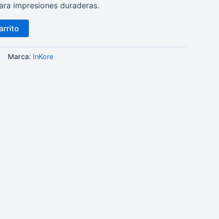
ra impresiones duraderas.
arrito
Marca:
InKore