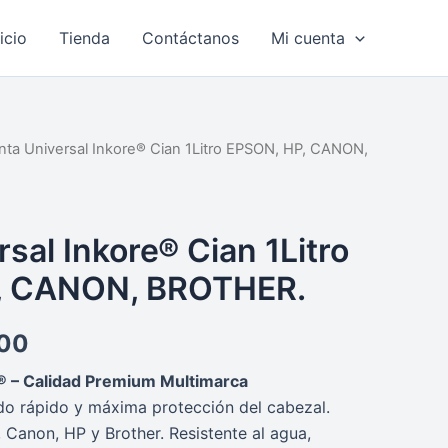
nicio
Tienda
Contáctanos
Mi cuenta
inta Universal Inkore® Cian 1Litro EPSON, HP, CANON,
al
Current
price
is:
rsal Inkore® Cian 1Litro
00.
S/ 40.00.
, CANON, BROTHER.
00
e® – Calidad Premium Multimarca
do rápido y máxima protección del cabezal.
Canon, HP y Brother. Resistente al agua,