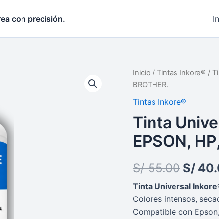
rea con precisión.
I
Tinta
Inicio
/
Tintas Inkore®
/ T
Origin
Universal
BROTHER.
Inkore®
price
Cian
Tintas Inkore®
1Litro
was:
Tinta Unive
EPSON,
HP,
S/ 55.
EPSON, HP
CANON,
BROTHER.
cantidad
S/
55.00
S/
40.
Tinta Universal Inkor
Colores intensos, seca
Compatible con Epson, 