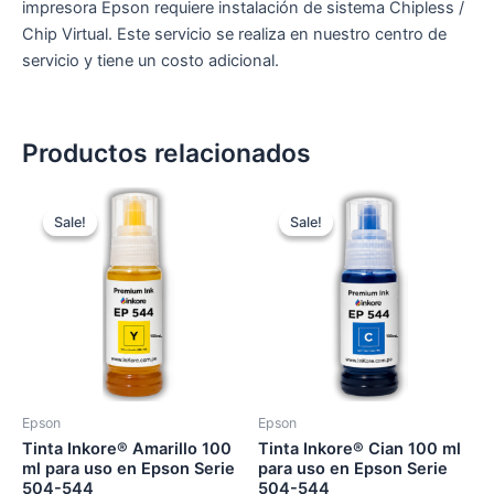
impresora Epson requiere instalación de sistema Chipless /
Chip Virtual. Este servicio se realiza en nuestro centro de
servicio y tiene un costo adicional.
Productos relacionados
Original
Current
Original
Current
price
price
price
price
Sale!
Sale!
Sale!
Sale!
was:
is:
was:
is:
S/ 19.00.
S/ 15.00.
S/ 19.00.
S/ 15.00.
Epson
Epson
Tinta Inkore® Amarillo 100
Tinta Inkore® Cian 100 ml
ml para uso en Epson Serie
para uso en Epson Serie
504-544
504-544