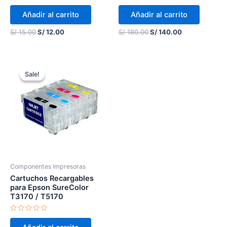
Valorado
Valorado
en
en
Añadir al carrito
Añadir al carrito
0
0
de
de
5
5
S/
15.00
S/
12.00
S/
180.00
S/
140.00
Original
Current
price
price
Sale!
Sale!
was:
is:
S/ 150.00.
S/ 99.00.
Componentes Impresoras
Cartuchos Recargables
para Epson SureColor
T3170 / T5170
Valorado
en