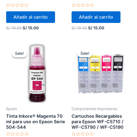
Valorado
Valorado
en
en
Añadir al carrito
Añadir al carrito
0
0
de
de
5
5
S/
19.00
S/
15.00
S/
19.00
S/
15.00
Original
Current
Original
Current
price
price
price
price
Sale!
Sale!
Sale!
Sale!
was:
is:
was:
is:
S/ 15.00.
S/ 12.00.
S/ 180.00.
S/ 140.00.
Epson
Componentes Impresoras
Tinta Inkore® Magenta 70
Cartuchos Recargables
ml para uso en Epson Serie
para Epson WF-C5710 /
504-544
WF-C5790 / WF-C5190