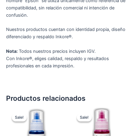
nombre “Epson” se utiliza únicamente como referencia de
compatibilidad, sin relación comercial ni intención de
confusión.
Nuestros productos cuentan con identidad propia, diseño
diferenciado y respaldo Inkore®.
Nota:
Todos nuestros precios incluyen IGV.
Con Inkore®, eliges calidad, respaldo y resultados
profesionales en cada impresión.
Productos relacionados
Original
Current
Original
Current
price
price
price
price
Sale!
Sale!
Sale!
Sale!
was:
is:
was:
is:
S/ 15.00.
S/ 12.00.
S/ 15.00.
S/ 12.00.