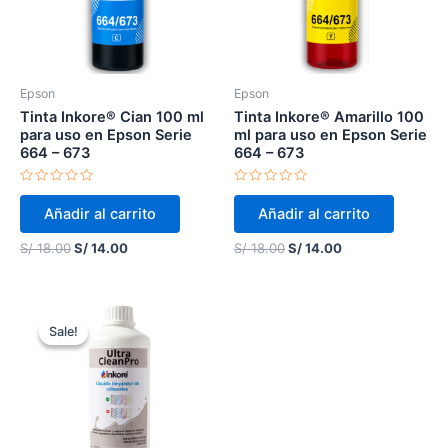
Epson
Epson
Tinta Inkore® Cian 100 ml
Tinta Inkore® Amarillo 100
para uso en Epson Serie
ml para uso en Epson Serie
664 – 673
664 – 673
Valorado
Valorado
en
en
Añadir al carrito
Añadir al carrito
0
0
de
de
5
5
S/
18.00
S/
14.00
S/
18.00
S/
14.00
Original
Current
price
price
Sale!
Sale!
was:
is:
S/ 99.00.
S/ 50.00.