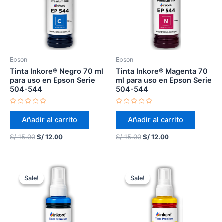
Epson
Epson
Tinta Inkore® Negro 70 ml
Tinta Inkore® Magenta 70
para uso en Epson Serie
ml para uso en Epson Serie
504-544
504-544
Valorado
Valorado
en
en
Añadir al carrito
Añadir al carrito
0
0
de
de
5
5
S/
15.00
S/
12.00
S/
15.00
S/
12.00
Original
Current
Original
Current
price
price
price
price
Sale!
Sale!
Sale!
Sale!
was:
is:
was:
is:
S/ 18.00.
S/ 14.00.
S/ 18.00.
S/ 14.00.