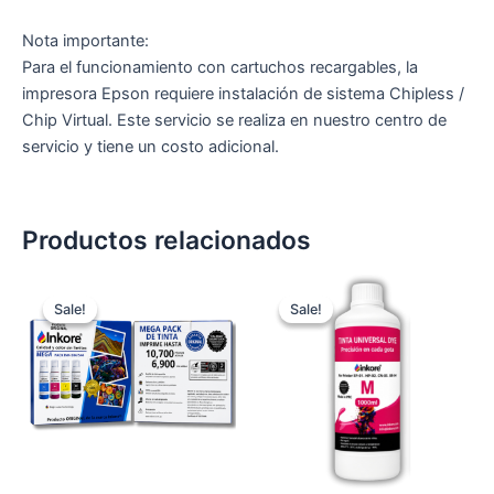
Nota importante:
Para el funcionamiento con cartuchos recargables, la
impresora Epson requiere instalación de sistema Chipless /
Chip Virtual. Este servicio se realiza en nuestro centro de
servicio y tiene un costo adicional.
Productos relacionados
Original
Current
Original
Current
price
price
price
price
Sale!
Sale!
Sale!
Sale!
was:
is:
was:
is:
S/ 60.00.
S/ 55.00.
S/ 55.00.
S/ 40.00.