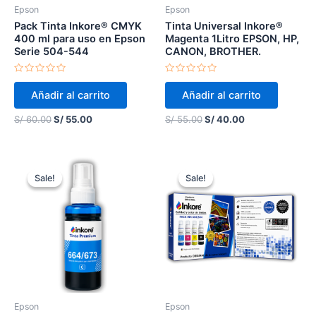
Epson
Epson
Pack Tinta Inkore® CMYK
Tinta Universal Inkore®
400 ml para uso en Epson
Magenta 1Litro EPSON, HP,
Serie 504-544
CANON, BROTHER.
Valorado
Valorado
en
en
Añadir al carrito
Añadir al carrito
0
0
de
de
5
5
S/
60.00
S/
55.00
S/
55.00
S/
40.00
Original
Current
Original
Current
price
price
price
price
Sale!
Sale!
Sale!
Sale!
was:
is:
was:
is:
S/ 18.00.
S/ 14.00.
S/ 53.00.
S/ 45.00.
Epson
Epson