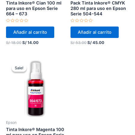
Tinta Inkore® Cian 100 ml
Pack Tinta Inkore® CMYK
para uso en Epson Serie
280 ml para uso en Epson
664 – 673
Serie 504-544
Valorado
Valorado
en
en
Añadir al carrito
Añadir al carrito
0
0
de
de
5
5
S/
18.00
S/
14.00
S/
53.00
S/
45.00
Original
Current
price
price
Sale!
Sale!
was:
is:
S/ 18.00.
S/ 14.00.
Epson
Tinta Inkore® Magenta 100